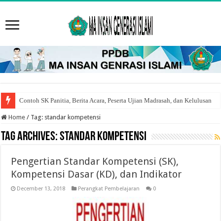
Contoh SK Panitia, Berita Acara, Peserta Ujian Madrasah, dan Kelulusan
9 Cara Mengatasi Gagal Registrasi Akun Emis Kepala Madrasah
Home
/
Tag:
standar kompetensi
Tag Archives:
standar kompetensi
Pengertian Standar Kompetensi (SK),
Kompetensi Dasar (KD), dan Indikator
December 13, 2018
Perangkat Pembelajaran
0