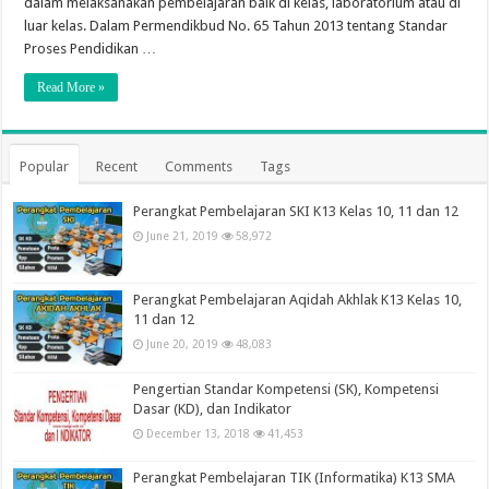
dalam melaksanakan pembelajaran baik di kelas, laboratorium atau di
luar kelas. Dalam Permendikbud No. 65 Tahun 2013 tentang Standar
Proses Pendidikan …
Read More »
Popular
Recent
Comments
Tags
Perangkat Pembelajaran SKI K13 Kelas 10, 11 dan 12
June 21, 2019
58,972
Perangkat Pembelajaran Aqidah Akhlak K13 Kelas 10,
11 dan 12
June 20, 2019
48,083
Pengertian Standar Kompetensi (SK), Kompetensi
Dasar (KD), dan Indikator
December 13, 2018
41,453
Perangkat Pembelajaran TIK (Informatika) K13 SMA