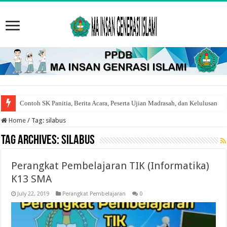
Contoh SK Panitia, Berita Acara, Peserta Ujian Madrasah, dan Kelulusan
9 Cara Mengatasi Gagal Registrasi Akun Emis Kepala Madrasah
Home
/
Tag:
silabus
Tag Archives:
silabus
Perangkat Pembelajaran TIK (Informatika)
K13 SMA
July 22, 2019
Perangkat Pembelajaran
0