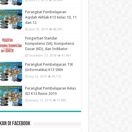
June 21, 2019
58,984
Perangkat Pembelajaran
Aqidah Akhlak K13 Kelas 10, 11
dan 12
June 20, 2019
48,095
Pengertian Standar
Kompetensi (SK), Kompetensi
Dasar (KD), dan Indikator
December 13, 2018
41,461
Perangkat Pembelajaran TIK
(Informatika) K13 SMA
July 22, 2019
38,725
Perangkat Pembelajaran Kelas
XII K13 Revisi 2019
January 12, 2019
37,880
kan di Facebook