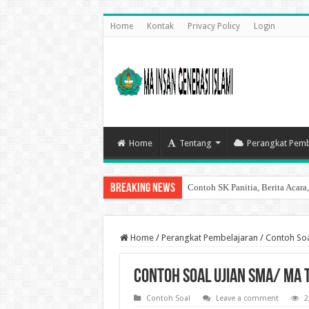
Home
Kontak
Privacy Policy
Login
Home
Tentang
Perangkat Pemb
Breaking News
Contoh SK Panitia, Berita Acara
9 Cara Mengatasi Gagal Registr
Home
/
Perangkat Pembelajaran
/
Contoh So
Contoh Soal Ujian SMA/ MA
Contoh Soal
Leave a comment
2