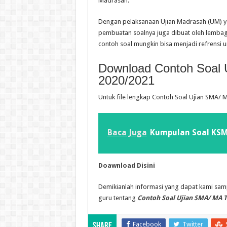
Madrasah.
Dengan pelaksanaan Ujian Madrasah (UM) y
pembuatan soalnya juga dibuat oleh lembag
contoh soal mungkin bisa menjadi refrensi 
Download Contoh Soal 
2020/2021
Untuk file lengkap Contoh Soal Ujian SMA/ 
Baca Juga
Kumpulan Soal KSM
Doawnload Disini
Demikianlah informasi yang dapat kami sa
guru tentang
Contoh Soal Ujian SMA/ MA T
Facebook
Twitter
Share