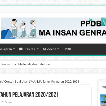
elajaran
Inspirasi
Videos
PPDB
, Peserta Ujian Madrasah, dan Kelulusan
asi Akun Emis Kepala Madrasah
al
/
Contoh Soal Ujian SMA/ MA Tahun Pelajaran 2020/2021
Pop
 Tahun Pelajaran 2020/2021
,101 Views