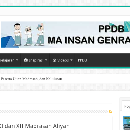
elajaran
Inspirasi
Videos
PPDB
, Peserta Ujian Madrasah, dan Kelulusan
asi Akun Emis Kepala Madrasah
Pop
XI dan XII Madrasah Aliyah