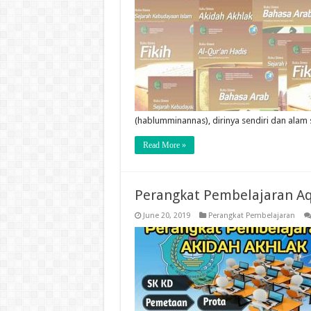
(hablumminannas), dirinya sendiri dan alam 
Read More »
Perangkat Pembelajaran Aqi
June 20, 2019
Perangkat Pembelajaran