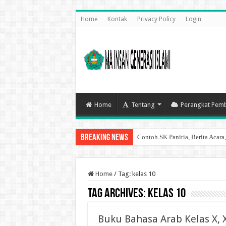
Home
Kontak
Privacy Policy
Login
Home
Tentang
Perangkat Pemb
Breaking News
Contoh SK Panitia, Berita Acara
9 Cara Mengatasi Gagal Registr
Home
/
Tag:
kelas 10
Tag Archives:
kelas 10
Buku Bahasa Arab Kelas X, 