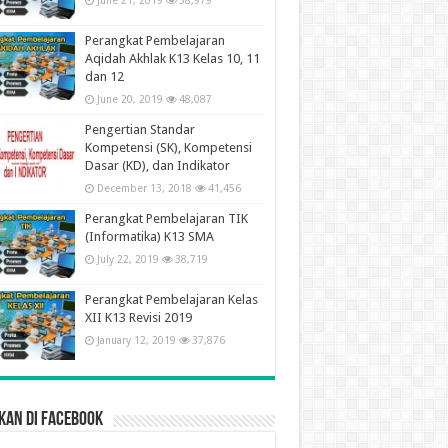
June 21, 2019
58,979
Perangkat Pembelajaran
Aqidah Akhlak K13 Kelas 10, 11
dan 12
June 20, 2019
48,087
Pengertian Standar
Kompetensi (SK), Kompetensi
Dasar (KD), dan Indikator
December 13, 2018
41,456
Perangkat Pembelajaran TIK
(Informatika) K13 SMA
July 22, 2019
38,719
Perangkat Pembelajaran Kelas
XII K13 Revisi 2019
January 12, 2019
37,876
kan di Facebook