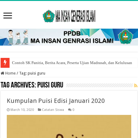
Contoh SK Panitia, Berita Acara, Peserta Ujian Madrasah, dan Kelulusan
Home
/
Tag:
puisi guru
Tag Archives:
puisi guru
Kumpulan Puisi Edisi Januari 2020
March 10, 2020
Catatan Siswa
0